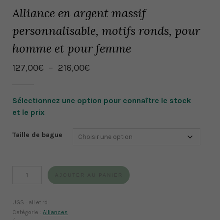
Alliance en argent massif
personnalisable, motifs ronds, pour
homme et pour femme
Plage
127,00
€
–
216,00
€
de
prix :
127,00€
à
Taille de bague
216,00€
quantité
AJOUTER AU PANIER
de
Alliance
en
UGS :
all.et.rd
argent
Catégorie :
Alliances