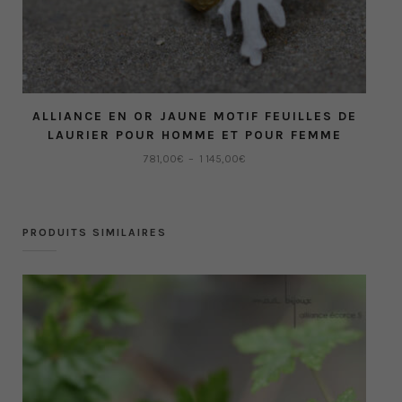
ALLIANCE EN OR JAUNE MOTIF FEUILLES DE
LAURIER POUR HOMME ET POUR FEMME
Plage
781,00
€
–
1 145,00
€
de
Ce
prix :
produit
781,00€
a
à
PRODUITS SIMILAIRES
plusieurs
1
variations.
145,00€
Les
options
peuvent
être
choisies
sur
la