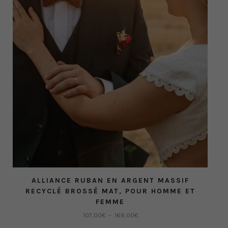
Les
options
peuvent
être
choisies
sur
la
page
du
produit
ALLIANCE RUBAN EN ARGENT MASSIF
RECYCLÉ BROSSÉ MAT, POUR HOMME ET
FEMME
Plage
107,00
€
–
169,00
€
de
Ce