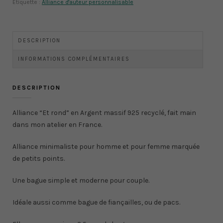
massif
Étiquette :
Alliance d'auteur personnalisable
personnalisable,
motifs
ronds,
DESCRIPTION
pour
homme
INFORMATIONS COMPLÉMENTAIRES
et
pour
femme
DESCRIPTION
Alliance “Et rond” en Argent massif 925 recyclé, fait main
dans mon atelier en France.
Alliance minimaliste pour homme et pour femme marquée
de petits points.
Une bague simple et moderne pour couple.
Idéale aussi comme bague de fiançailles, ou de pacs.