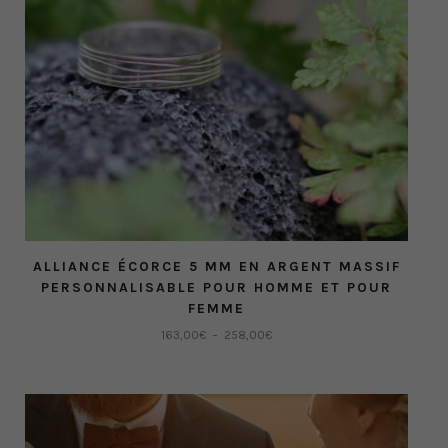
page
du
produit
ALLIANCE ÉCORCE 5 MM EN ARGENT MASSIF
PERSONNALISABLE POUR HOMME ET POUR
FEMME
Plage
163,00
€
–
258,00
€
de
Ce
prix :
produit
163,00€
a
à
plusieurs
258,00€
variations.