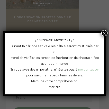
×
// MESSAGE IMPORTANT //
Durant la période estivale, les délais seront multipliés par
2.
Merci de vérifier les temps de fabrication de chaque pièce
avant commande.
Si vous avez des impératifs, n’hésitez pas à
me contacter
RESTONS CONNECTÉS
pour savoir si je peux tenir les délais.
Merci de votre compréhension.
Marielle