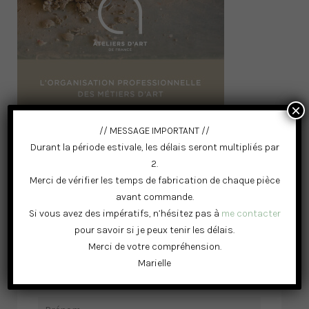
×
// MESSAGE IMPORTANT //
Durant la période estivale, les délais seront multipliés par
2.
Merci de vérifier les temps de fabrication de chaque pièce
avant commande.
Si vous avez des impératifs, n’hésitez pas à
me contacter
pour savoir si je peux tenir les délais.
RESTONS CONNECTÉS
Merci de votre compréhension.
Marielle