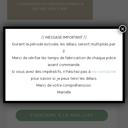
×
// MESSAGE IMPORTANT //
Durant la période estivale, les délais seront multipliés par
2.
Merci de vérifier les temps de fabrication de chaque pièce
avant commande.
RESTONS CONNECTÉS
Si vous avez des impératifs, n’hésitez pas à
me contacter
pour savoir si je peux tenir les délais.
Merci de votre compréhension.
Marielle
S'INSCRIRE À LA MAIL-LIST