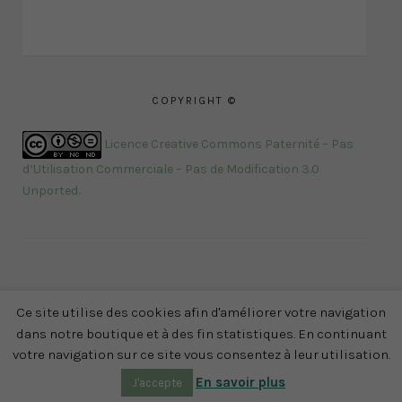
COPYRIGHT ©
Licence Creative Commons Paternité – Pas
d’Utilisation Commerciale – Pas de Modification 3.0
Unported
.
Ce site utilise des cookies afin d'améliorer votre navigation
dans notre boutique et à des fin statistiques. En continuant
votre navigation sur ce site vous consentez à leur utilisation.
Mon compte
-
Mentions légales
-
CGV
- Réalisation :
En savoir plus
adaracom.fr
- Tous droits réservés MAÄ ©
J'accepte