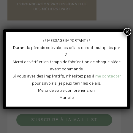
×
// MESSAGE IMPORTANT //
Durant la période estivale, les délais seront multipliés par
2.
Merci de vérifier les temps de fabrication de chaque pièce
avant commande.
RESTONS CONNECTÉS
Si vous avez des impératifs, n’hésitez pas à
me contacter
pour savoir si je peux tenir les délais.
Merci de votre compréhension.
Marielle
S'INSCRIRE À LA MAIL-LIST