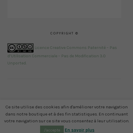
COPYRIGHT ©
Licence Creative Commons Paternité – Pas
d’Utilisation Commerciale – Pas de Modification 3.0
Unported
.
Ce site utilise des cookies afin d'améliorer votre navigation
dans notre boutique et à des fin statistiques. En continuant
Mon compte
-
Mentions légales
-
CGV
- Réalisation :
votre navigation sur ce site vous consentez à leur utilisation.
adaracom.fr
- Tous droits réservés MAÄ ©
En savoir plus
J'accepte