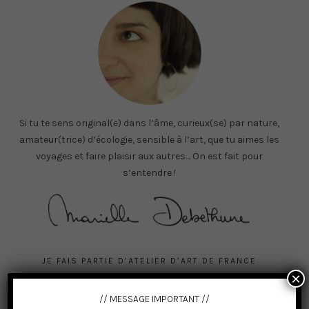
Si tu te sens original(e) dans l’âme, curieux(se) par nature,
amateur(trice) d’écologie, sensible à l’art, que tu aimes les
voyages et faire plaisir aux autres… On est fait pour
s’entendre !
JE FAIS PARTIE D’ATELIER D’ART DE FRANCE
×
// MESSAGE IMPORTANT //