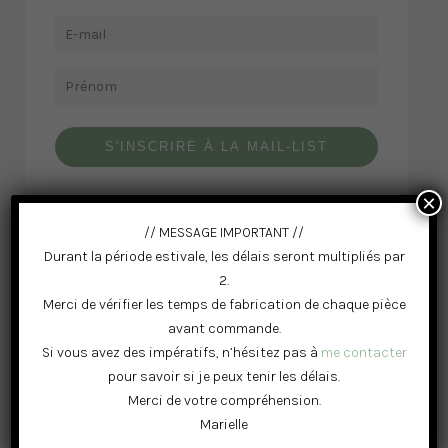
S'INSCRIRE À LA MAIL-LIST
×
// MESSAGE IMPORTANT //
Durant la période estivale, les délais seront multipliés par
REJOINS LA COMMUNAUTÉ MAÄ
2.
Merci de vérifier les temps de fabrication de chaque pièce
avant commande.
Si vous avez des impératifs, n’hésitez pas à
me contacter
pour savoir si je peux tenir les délais.
Merci de votre compréhension.
DERNIERS ARTICLES DU BLOG
Marielle
Noël: Idées de cadeaux originaux pour