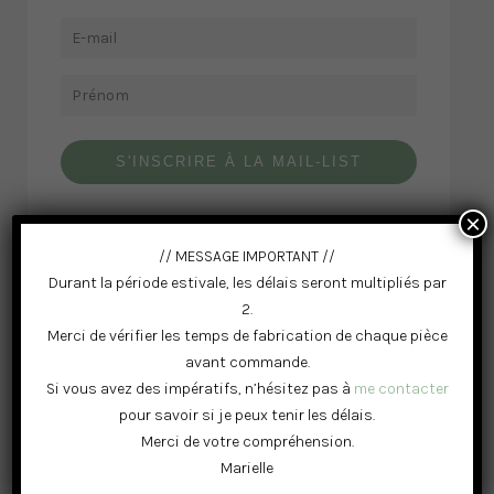
S'INSCRIRE À LA MAIL-LIST
×
// MESSAGE IMPORTANT //
Durant la période estivale, les délais seront multipliés par
REJOINS LA COMMUNAUTÉ MAÄ
2.
Merci de vérifier les temps de fabrication de chaque pièce
avant commande.
Si vous avez des impératifs, n’hésitez pas à
me contacter
pour savoir si je peux tenir les délais.
Merci de votre compréhension.
DERNIERS ARTICLES DU BLOG
Marielle
Noël: Idées de cadeaux originaux pour