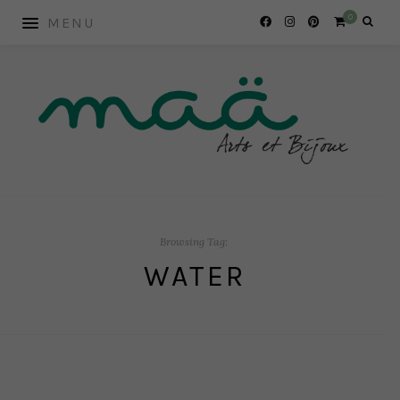
0
Browsing Tag:
WATER